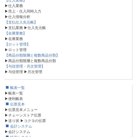
▶仕入業務
▶売上・仕入同時入力
▶仕入情報分析
【支払仕入先元帳】
▶支払業務
▶仕入先元帳
【在庫業務】
▶在庫業務
【ロット管理】
▶ロット管理
【商品分類階層と複数商品分類】
▶商品分類階層と複数商品分類
【与信管理・月次管理】
▶与信管理
▶月次管理
帳表一覧
▶帳表一覧
▶便利帳表
伝票見本
▶伝票見本メニュー
▶チェーンストア伝票
▶送り状
▶コクヨの伝票
会計システム
▶会計システム
給与システム