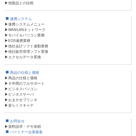
▶他製品との比較
連携システム
▶連携システムメニュー
▶WAN/LANネットワーク
▶モバイルパソコン業務
▶EOS連携業務
▶他社会計ソフト連動業務
▶他社販売管理ソフト変換
▶エクセルデータ変換
商品の仕様と価格
▶商品の仕様と価格
▶６年間のフルサポート
▶ビジネスパソコン
▶ビジネスサーバ
▶おまかせプリンタ
▶楽らくスキャナ
お問合せ
▶資料請求・デモ依頼
パートナー企業募集