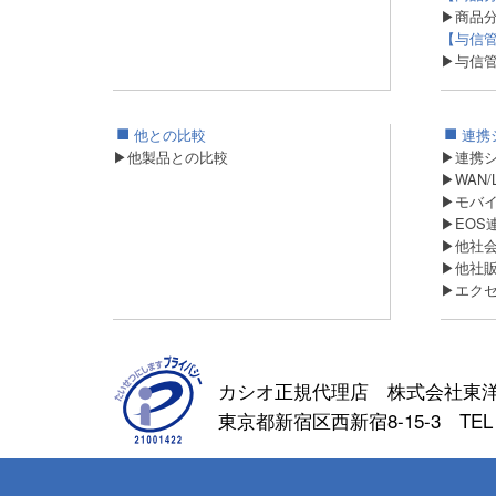
▶商品
【与信
▶与信
他との比較
連携
▶他製品との比較
▶連携
▶WAN
▶モバ
▶EOS
▶他社
▶他社
▶エク
カシオ正規代理店 株式会社東
東京都新宿区西新宿8-15-3 TEL：03-