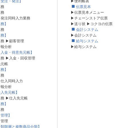
・受注・発注】
▶便利帳表
業務
伝票見本
業務
▶伝票見本メニュー
・発注同時入力業務
▶チェーンストア伝票
業務】
▶送り状
▶コクヨの伝票
業務
会計システム
業務】
▶会計システム
業務
▶顧客管理
給与システム
情報分析
▶給与システム
・入金・得意先元帳】
業務
▶入金・回収管理
先元帳
業務】
業務
・仕入同時入力
情報分析
仕入先元帳】
業務
▶仕入先元帳
業務】
業務
ト管理】
ト管理
分類階層と複数商品分類】