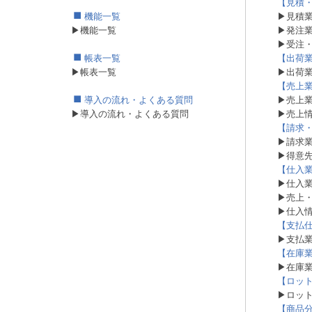
【見積
機能一覧
▶見積
▶機能一覧
▶発注
▶受注
帳表一覧
【出荷
▶帳表一覧
▶出荷
【売上
導入の流れ・よくある質問
▶売上
▶導入の流れ・よくある質問
▶売上
【請求
▶請求
▶得意
【仕入
▶仕入
▶売上
▶仕入
【支払
▶支払
【在庫
▶在庫
【ロッ
▶ロッ
【商品