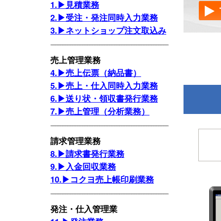
1.▶見積業務
2.▶受注・発注同時入力業務
3.▶ネットショップ注文取込み
売上管理業務
4.▶売上伝票（納品書）
5.▶売上・仕入同時入力業務
6.▶送り状・領収書発行業務
7.▶売上管理（分析業務）
請求管理業務
8.▶請求書発行業務
9.▶入金回収業務
10.▶コクヨ売上帳印刷業務
発注・仕入管理業