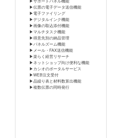
▶サポートパネル機能
▶伝票の電子データ送信機能
▶電子ファイリング
▶デジタルインク機能
▶画像の取込添付機能
▶マルチタスク機能
▶得意先別の納品管理
▶パネルズーム機能
▶メール・FAX送信機能
▶楽らく経営リサーチ
▶ネットショップ向け便利な機能
▶カシオのポータルサービス
▶WEB注文受付
▶品繰り表と材料数算出機能
▶複数伝票の同時発行