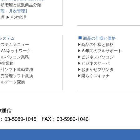
分類階層と複数商品分類
管理・月次管理】
管理
▶月次管理
システム
商品の仕様と価格
システムメニュー
▶商品の仕様と価格
/LANネットワーク
▶６年間のフルサポート
イルパソコン業務
▶ビジネスパソコン
連携業務
▶ビジネスサーバ
会計ソフト連動業務
▶おまかせプリンタ
販売管理ソフト変換
▶楽らくスキャナ
セルデータ変換
洋通信
5989-1045 FAX：03-5989-1046