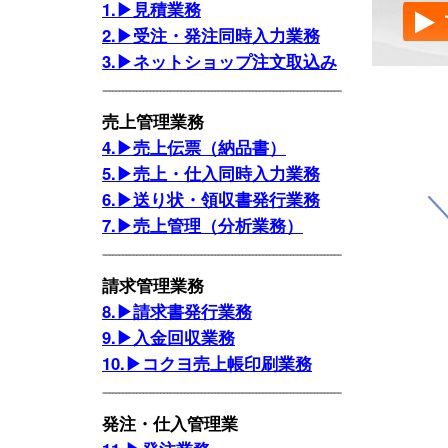
1.▶見積業務
2.▶受注・発注同時入力業務
3.▶ネットショップ注文取込み
売上管理業務
4.▶売上伝票（納品書）
5.▶売上・仕入同時入力業務
6.▶送り状・領収書発行業務
7.▶売上管理（分析業務）
請求管理業務
8.▶請求書発行業務
9.▶入金回収業務
10.▶コクヨ売上帳印刷業務
発注・仕入管理業