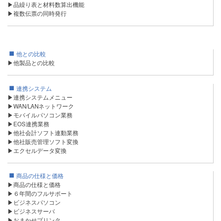
▶品繰り表と材料数算出機能
▶複数伝票の同時発行
他との比較
▶他製品との比較
連携システム
▶連携システムメニュー
▶WAN/LANネットワーク
▶モバイルパソコン業務
▶EOS連携業務
▶他社会計ソフト連動業務
▶他社販売管理ソフト変換
▶エクセルデータ変換
商品の仕様と価格
▶商品の仕様と価格
▶６年間のフルサポート
▶ビジネスパソコン
▶ビジネスサーバ
▶おまかせプリンタ