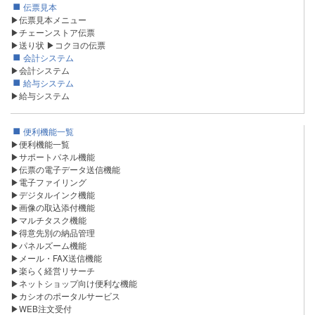
伝票見本
▶伝票見本メニュー
▶チェーンストア伝票
▶送り状
▶コクヨの伝票
会計システム
▶会計システム
給与システム
▶給与システム
便利機能一覧
▶便利機能一覧
▶サポートパネル機能
▶伝票の電子データ送信機能
▶電子ファイリング
▶デジタルインク機能
▶画像の取込添付機能
▶マルチタスク機能
▶得意先別の納品管理
▶パネルズーム機能
▶メール・FAX送信機能
▶楽らく経営リサーチ
▶ネットショップ向け便利な機能
▶カシオのポータルサービス
▶WEB注文受付